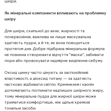
шкіри.
Як мінеральні компоненти впливають на проблемну
шкіру
Для шкіри, схильної до акне, жирності та
почервоніння, важлива не лише маскувальна
здатність пудри, а й те, як вона поводиться
протягом дня. Добре підібрана мінеральна формула
не повинна створювати відчуття “маски”, забивати
пори або провокувати надмірне виділення себуму.
Оксид цинку часто цінують за заспокійливі
властивості, а діоксид титану — за здатність
частково відбивати світло. Кремнезем і каолін
допомагають поглинати надлишок шкірного жиру,
тому мінеральна пудра для жирної шкіри може
триматися комфортніше, ніж щільні кремові
тональні засоби.