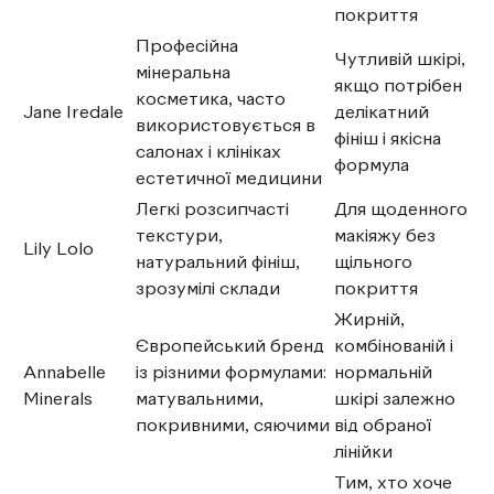
покриття
Професійна
Чутливій шкірі,
мінеральна
якщо потрібен
косметика, часто
Jane Iredale
делікатний
використовується в
фініш і якісна
салонах і клініках
формула
естетичної медицини
Легкі розсипчасті
Для щоденного
текстури,
макіяжу без
Lily Lolo
натуральний фініш,
щільного
зрозумілі склади
покриття
Жирній,
Європейський бренд
комбінованій і
Annabelle
із різними формулами:
нормальній
Minerals
матувальними,
шкірі залежно
покривними, сяючими
від обраної
лінійки
Тим, хто хоче