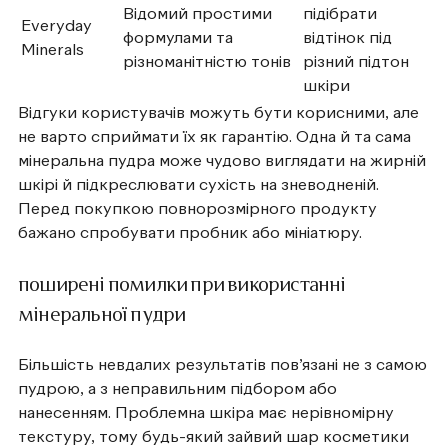
Відомий простими
підібрати
Everyday
формулами та
відтінок під
Minerals
різноманітністю тонів
різний підтон
шкіри
Відгуки користувачів можуть бути корисними, але
не варто сприймати їх як гарантію. Одна й та сама
мінеральна пудра може чудово виглядати на жирній
шкірі й підкреслювати сухість на зневодненій.
Перед покупкою повнорозмірного продукту
бажано спробувати пробник або мініатюру.
поширені помилки при використанні
мінеральної пудри
Більшість невдалих результатів пов’язані не з самою
пудрою, а з неправильним підбором або
нанесенням. Проблемна шкіра має нерівномірну
текстуру, тому будь-який зайвий шар косметики