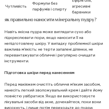
Ефірні олії,
Формули без
Чутливість
агресивні
парфумів і спирту
барвники
як правильно наносити мінеральну пудру?
Навіть якісна пудра може виглядати сухо або
підкреслювати пори, якщо наносити її на
непідготовлену шкіру. У випадку проблемної шкіри
важлива м’якість: не терти запалені ділянки, не
перевантажувати обличчя і регулярно очищати
інструменти.
Підготовка шкіри перед нанесенням
Перед макіяжем очистіть обличчя м’яким засобом,
нанесіть легкий зволожувальний крем і дайте йому
повністю увібратися. Якщо ви використовуєте
лікувальні засоби від акне, дочекайтеся, поки вони
висохнуть, і лише потім переходьте до пудри.