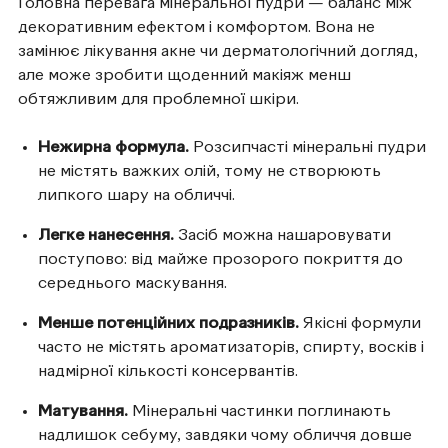
Головна перевага мінеральної пудри — баланс між
декоративним ефектом і комфортом. Вона не
замінює лікування акне чи дерматологічний догляд,
але може зробити щоденний макіяж менш
обтяжливим для проблемної шкіри.
Нежирна формула.
Розсипчасті мінеральні пудри
не містять важких олій, тому не створюють
липкого шару на обличчі.
Легке нанесення.
Засіб можна нашаровувати
поступово: від майже прозорого покриття до
середнього маскування.
Менше потенційних подразників.
Якісні формули
часто не містять ароматизаторів, спирту, восків і
надмірної кількості консервантів.
Матування.
Мінеральні частинки поглинають
надлишок себуму, завдяки чому обличчя довше