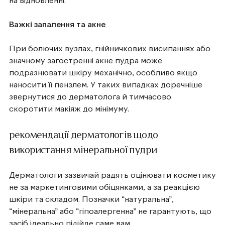
на відновленні.
Важкі запалення та акне
При болючих вузлах, гнійничкових висипаннях або
значному загостренні акне пудра може
подразнювати шкіру механічно, особливо якщо
наносити її пензлем. У таких випадках доречніше
звернутися до дерматолога й тимчасово
скоротити макіяж до мінімуму.
рекомендації дерматологів щодо
використання мінеральної пудри
Дерматологи зазвичай радять оцінювати косметику
не за маркетинговими обіцянками, а за реакцією
шкіри та складом. Позначки “натуральна”,
“мінеральна” або “гіпоалергенна” не гарантують, що
засіб ідеально підійде саме вам.