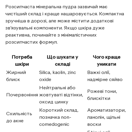
Розсипчаста мінеральна пудра зазвичай має
чистіший склад і краще нашаровується. Компактна
зручніша в дорозі, але може містити додаткові
зв’язувальні компоненти. Якщо шкіра дуже
реактивна, починайте з мінімалістичних
розсипчастих формул.
Потреба
Що шукати у
Чого краще
шкіри
складі
уникати
Жирний
Silica, kaolin, zinc
Важкі олії,
блиск
oxide
надмірне сяйво
Нейтральні або
Рожеві тони,
Почервоніння
жовтуваті відтінки,
блискітки
оксид цинку
Короткий склад,
Ароматизатори,
Схильність
позначка non-
ланолін, щільні
до акне
comedogenic
воски