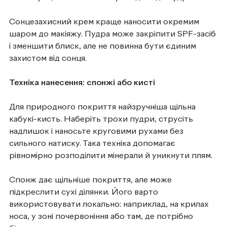
Сонцезахисний крем краще наносити окремим
шаром до макіяжу. Пудра може закріпити SPF-засіб
і зменшити блиск, але не повинна бути єдиним
захистом від сонця.
Техніка нанесення: спонжі або кисті
Для природного покриття найзручніша щільна
кабукі-кисть. Наберіть трохи пудри, струсіть
надлишок і наносьте круговими рухами без
сильного натиску. Така техніка допомагає
рівномірно розподілити мінерали й уникнути плям.
Спонж дає щільніше покриття, але може
підкреслити сухі ділянки. Його варто
використовувати локально: наприклад, на крилах
носа, у зоні почервоніння або там, де потрібно