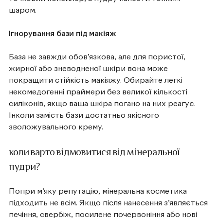
шаром.
Ігнорування бази під макіяж
База не завжди обов’язкова, але для пористої,
жирної або зневодненої шкіри вона може
покращити стійкість макіяжу. Обирайте легкі
некомедогенні праймери без великої кількості
силіконів, якщо ваша шкіра погано на них реагує.
Інколи замість бази достатньо якісного
зволожувального крему.
коли варто відмовитися від мінеральної
пудри?
Попри м’яку репутацію, мінеральна косметика
підходить не всім. Якщо після нанесення з’являється
печіння, свербіж, посилене почервоніння або нові