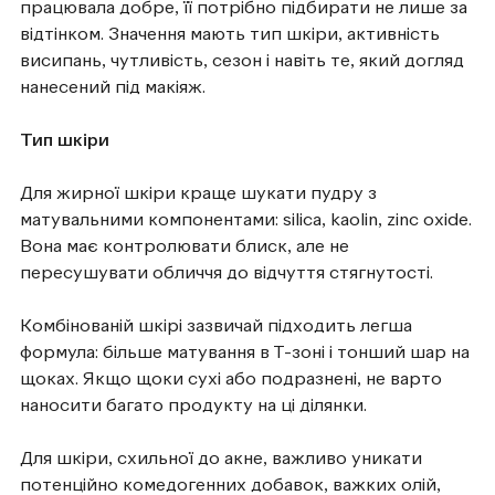
працювала добре, її потрібно підбирати не лише за
відтінком. Значення мають тип шкіри, активність
висипань, чутливість, сезон і навіть те, який догляд
нанесений під макіяж.
Тип шкіри
Для жирної шкіри краще шукати пудру з
матувальними компонентами: silica, kaolin, zinc oxide.
Вона має контролювати блиск, але не
пересушувати обличчя до відчуття стягнутості.
Комбінованій шкірі зазвичай підходить легша
формула: більше матування в Т-зоні і тонший шар на
щоках. Якщо щоки сухі або подразнені, не варто
наносити багато продукту на ці ділянки.
Для шкіри, схильної до акне, важливо уникати
потенційно комедогенних добавок, важких олій,