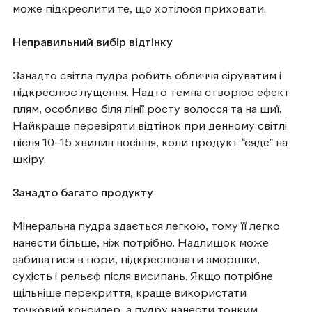
може підкреслити те, що хотілося приховати.
Неправильний вибір відтінку
Занадто світла пудра робить обличчя сіруватим і
підкреслює лущення. Надто темна створює ефект
плям, особливо біля лінії росту волосся та на шиї.
Найкраще перевіряти відтінок при денному світлі
після 10–15 хвилин носіння, коли продукт “сяде” на
шкіру.
Занадто багато продукту
Мінеральна пудра здається легкою, тому її легко
нанести більше, ніж потрібно. Надлишок може
забиватися в пори, підкреслювати зморшки,
сухість і рельєф після висипань. Якщо потрібне
щільніше перекриття, краще використати
точковий консилер, а пудру нанести тонким