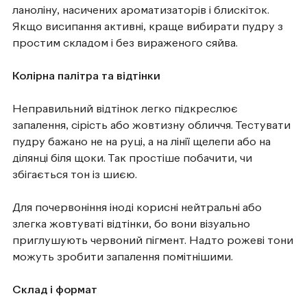
ланоліну, насичених ароматизаторів і блискіток.
Якщо висипання активні, краще вибирати пудру з
простим складом і без вираженого сяйва.
Колірна палітра та відтінки
Неправильний відтінок легко підкреслює
запалення, сірість або жовтизну обличчя. Тестувати
пудру бажано не на руці, а на лінії щелепи або на
ділянці біля щоки. Так простіше побачити, чи
збігається тон із шиєю.
Для почервоніння іноді корисні нейтральні або
злегка жовтуваті відтінки, бо вони візуально
приглушують червоний пігмент. Надто рожеві тони
можуть зробити запалення помітнішими.
Склад і формат