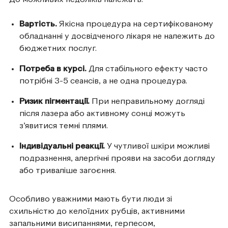
До можливих недоліків належать:
Вартість.
Якісна процедура на сертифікованому
обладнанні у досвідченого лікаря не належить до
бюджетних послуг.
Потреба в курсі.
Для стабільного ефекту часто
потрібні 3-5 сеансів, а не одна процедура.
Ризик пігментації.
При неправильному догляді
після лазера або активному сонці можуть
з’явитися темні плями.
Індивідуальні реакції.
У чутливої шкіри можливі
подразнення, алергічні прояви на засоби догляду
або триваліше загоєння.
Особливо уважними мають бути люди зі
схильністю до келоїдних рубців, активними
запальними висипаннями, герпесом,