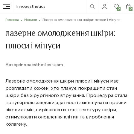
Innoaesthetics
0
0
Головна
Новини
Лазерне омолодження шкіри: плюси і мінуси
лазерне омолодження шкіри:
плюси і мінуси
Автор:
innoaesthetics team
Лазерне омолодження шкіри плюси і мінуси має
розглядати кожен, хто планує покращити стан
шкіри без хірургічного втручання. Процедура стала
популярною завдяки здатності зменшувати прояви
вікових змін, вирівнювати тон і текстуру шкіри,
стимулювати оновлення клітин та вироблення
колагену.