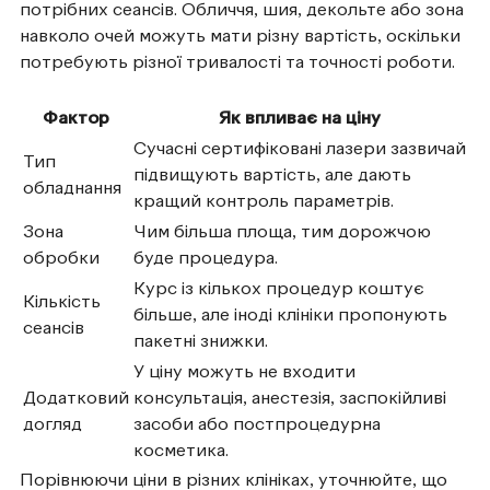
потрібних сеансів. Обличчя, шия, декольте або зона
навколо очей можуть мати різну вартість, оскільки
потребують різної тривалості та точності роботи.
Фактор
Як впливає на ціну
Сучасні сертифіковані лазери зазвичай
Тип
підвищують вартість, але дають
обладнання
кращий контроль параметрів.
Зона
Чим більша площа, тим дорожчою
обробки
буде процедура.
Курс із кількох процедур коштує
Кількість
більше, але іноді клініки пропонують
сеансів
пакетні знижки.
У ціну можуть не входити
Додатковий
консультація, анестезія, заспокійливі
догляд
засоби або постпроцедурна
косметика.
Порівнюючи ціни в різних клініках, уточнюйте, що