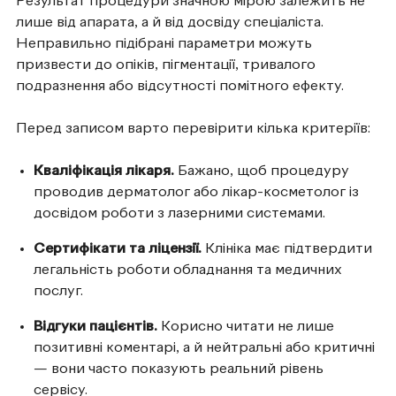
Результат процедури значною мірою залежить не
лише від апарата, а й від досвіду спеціаліста.
Неправильно підібрані параметри можуть
призвести до опіків, пігментації, тривалого
подразнення або відсутності помітного ефекту.
Перед записом варто перевірити кілька критеріїв:
Кваліфікація лікаря.
Бажано, щоб процедуру
проводив дерматолог або лікар-косметолог із
досвідом роботи з лазерними системами.
Сертифікати та ліцензії.
Клініка має підтвердити
легальність роботи обладнання та медичних
послуг.
Відгуки пацієнтів.
Корисно читати не лише
позитивні коментарі, а й нейтральні або критичні
— вони часто показують реальний рівень
сервісу.